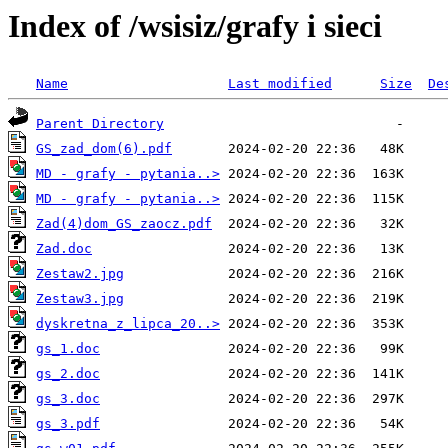
Index of /wsisiz/grafy i sieci
Name
Last modified
Size
De
Parent Directory
GS_zad_dom(6).pdf
MD - grafy - pytania..>
MD - grafy - pytania..>
Zad(4)dom_GS_zaocz.pdf
Zad.doc
Zestaw2.jpg
Zestaw3.jpg
dyskretna_z_lipca_20..>
gs_1.doc
gs_2.doc
gs_3.doc
gs_3.pdf