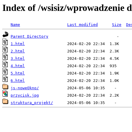
Index of /wsisiz/wprowadzenie 
Name
Last modified
Size
De
Parent Directory
1.html
2.html
3.html
4.html
5.html
6.html
js-noweOkno/
przycisk.jpg
struktura_projekt/