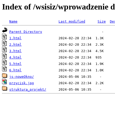
Index of /wsisiz/wprowadzenie 
Name
Last modified
Size
De
Parent Directory
1.html
2.html
3.html
4.html
5.html
6.html
js-noweOkno/
przycisk.jpg
struktura_projekt/