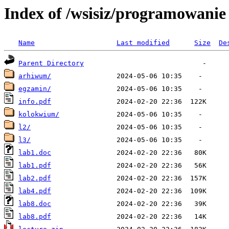
Index of /wsisiz/programowanie
Name
Last modified
Size
De
Parent Directory
arhiwum/
egzamin/
info.pdf
kolokwium/
l2/
l3/
lab1.doc
lab1.pdf
lab2.pdf
lab4.pdf
lab8.doc
lab8.pdf