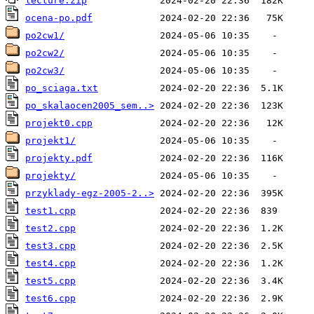
lecture.zip
ocena-po.pdf
po2cw1/
po2cw2/
po2cw3/
po_sciaga.txt
po_skalaocen2005_sem..>
projekt0.cpp
projekt1/
projekty.pdf
projekty/
przyklady-egz-2005-2..>
test1.cpp
test2.cpp
test3.cpp
test4.cpp
test5.cpp
test6.cpp