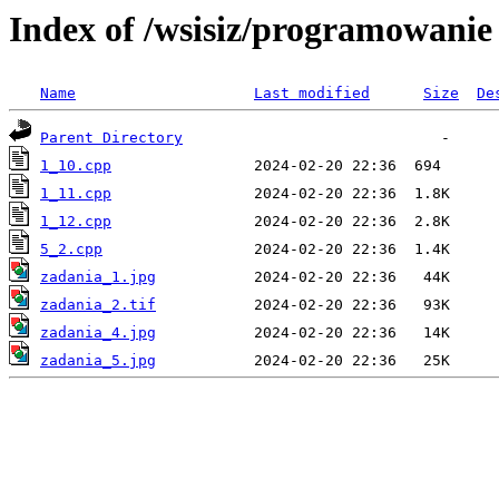
Index of /wsisiz/programowanie
Name
Last modified
Size
De
Parent Directory
1_10.cpp
1_11.cpp
1_12.cpp
5_2.cpp
zadania_1.jpg
zadania_2.tif
zadania_4.jpg
zadania_5.jpg