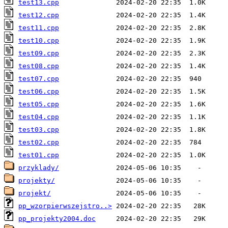
test13.cpp
test12.cpp
test11.cpp
test10.cpp
test09.cpp
test08.cpp
test07.cpp
test06.cpp
test05.cpp
test04.cpp
test03.cpp
test02.cpp
test01.cpp
przyklady/
projekty/
projekt/
pp_wzorpierwszejstro..>
pp_projekty2004.doc