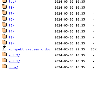
lab/
l8/
l7/
l6/
l5/
l4/
l3/
l2/
konspekt cwiczen c.doc
kol_2/
kol_1/
done/