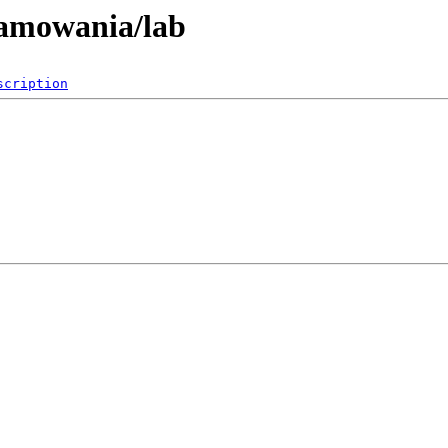
ramowania/lab
scription