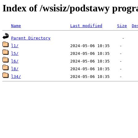
Index of /wsisiz/podstawy prog
Name
Last modified
Size
De
Parent Directory
l1/
l5/
l6/
l8/
l34/