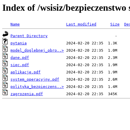
Index of /wsisiz/bezpieczenst
Name
Last modified
Size
De
Parent Directory
pytania
model_doglebnej_obro..>
dane.pdf
siec.pdf
aplikacje.pdf
system_operacyjny.pdf
polityka_bezpieczens..>
zagrozenia.pdf