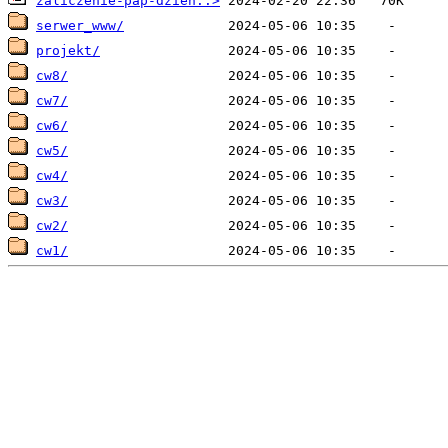
zaliczenie-pap-dzien..>
serwer_www/
projekt/
cw8/
cw7/
cw6/
cw5/
cw4/
cw3/
cw2/
cw1/