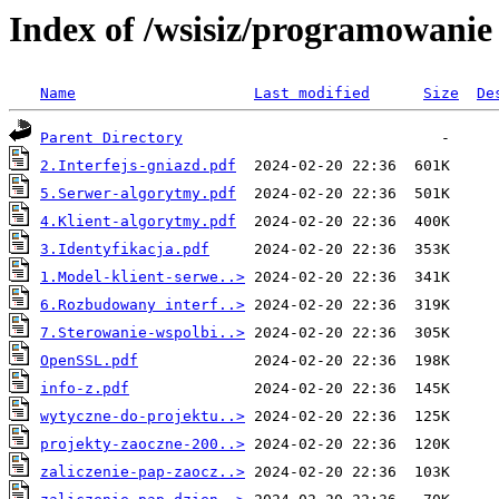
Index of /wsisiz/programowanie 
Name
Last modified
Size
De
Parent Directory
2.Interfejs-gniazd.pdf
5.Serwer-algorytmy.pdf
4.Klient-algorytmy.pdf
3.Identyfikacja.pdf
1.Model-klient-serwe..>
6.Rozbudowany interf..>
7.Sterowanie-wspolbi..>
OpenSSL.pdf
info-z.pdf
wytyczne-do-projektu..>
projekty-zaoczne-200..>
zaliczenie-pap-zaocz..>