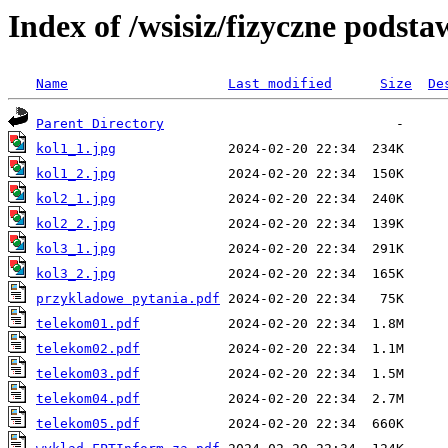
Index of /wsisiz/fizyczne podst
Name
Last modified
Size
De
Parent Directory
kol1_1.jpg
kol1_2.jpg
kol2_1.jpg
kol2_2.jpg
kol3_1.jpg
kol3_2.jpg
przykladowe pytania.pdf
telekom01.pdf
telekom02.pdf
telekom03.pdf
telekom04.pdf
telekom05.pdf