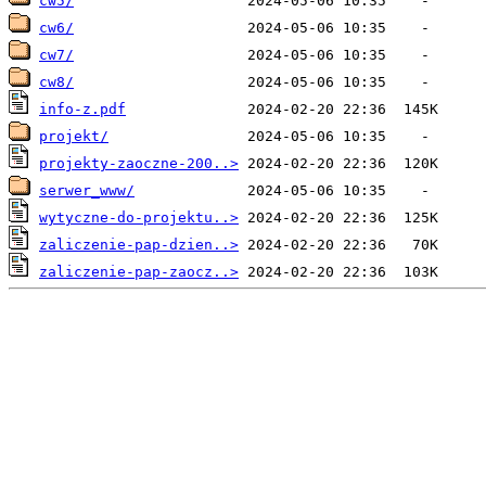
cw5/
cw6/
cw7/
cw8/
info-z.pdf
projekt/
projekty-zaoczne-200..>
serwer_www/
wytyczne-do-projektu..>
zaliczenie-pap-dzien..>
zaliczenie-pap-zaocz..>