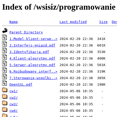
Index of /wsisiz/programowanie 
Name
Last modified
Size
De
Parent Directory
1.Model-klient-serwe..>
2.Interfejs-gniazd.pdf
3.Identyfikacja.pdf
4.Klient-algorytmy.pdf
5.Serwer-algorytmy.pdf
6.Rozbudowany interf..>
7.Sterowanie-wspolbi..>
OpenSSL.pdf
cw1/
cw2/
cw3/
cw4/