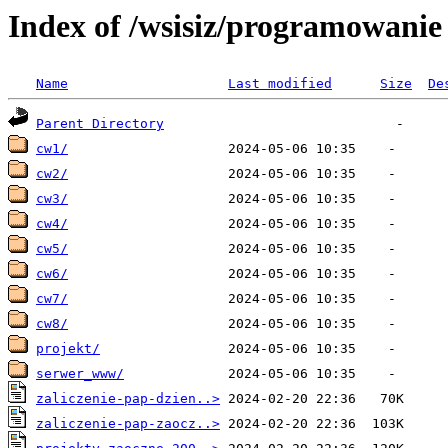
Index of /wsisiz/programowanie 
Name
Last modified
Size
De
Parent Directory
cw1/
cw2/
cw3/
cw4/
cw5/
cw6/
cw7/
cw8/
projekt/
serwer_www/
zaliczenie-pap-dzien..>
zaliczenie-pap-zaocz..>