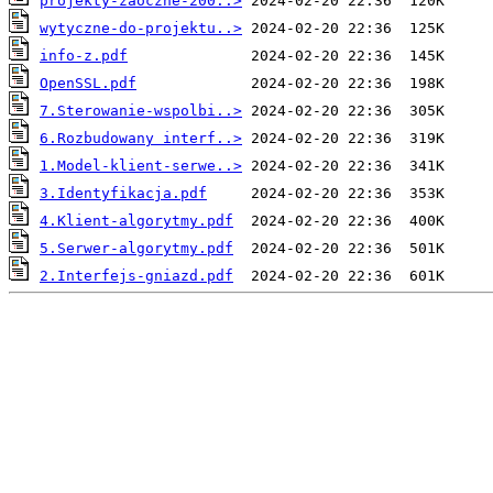
projekty-zaoczne-200..>
wytyczne-do-projektu..>
info-z.pdf
OpenSSL.pdf
7.Sterowanie-wspolbi..>
6.Rozbudowany interf..>
1.Model-klient-serwe..>
3.Identyfikacja.pdf
4.Klient-algorytmy.pdf
5.Serwer-algorytmy.pdf
2.Interfejs-gniazd.pdf