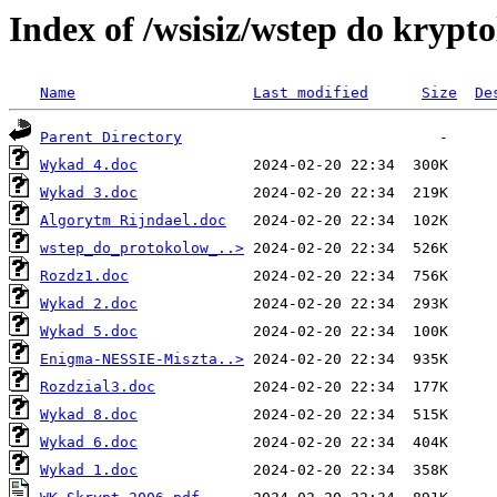
Index of /wsisiz/wstep do krypt
Name
Last modified
Size
De
Parent Directory
Wykad 4.doc
Wykad 3.doc
Algorytm Rijndael.doc
wstep_do_protokolow_..>
Rozdz1.doc
Wykad 2.doc
Wykad 5.doc
Enigma-NESSIE-Miszta..>
Rozdzial3.doc
Wykad 8.doc
Wykad 6.doc
Wykad 1.doc