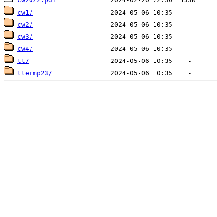
cw2dz2.pdf
cw1/
cw2/
cw3/
cw4/
tt/
ttermp23/