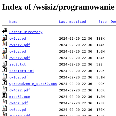
Index of /wsisiz/programowani
Name
Last modified
Size
De
Parent Directory
cw2dz.pdf
cw1dz2.pdf
cw3dz.pdf
cw3dz2.pdf
zad3.txt
teraterm.ini
cw1dz.pdf
wprowadzenie_strc52.pps
cw4dz2.pdf
mide51.exe
cw4dz.pdf
cw5dz.pdf