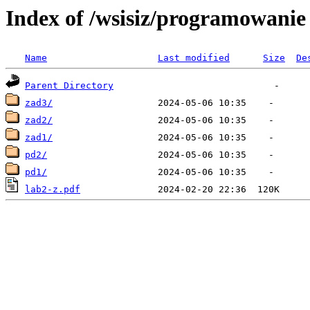
Index of /wsisiz/programowanie 
Name
Last modified
Size
De
Parent Directory
zad3/
zad2/
zad1/
pd2/
pd1/
lab2-z.pdf