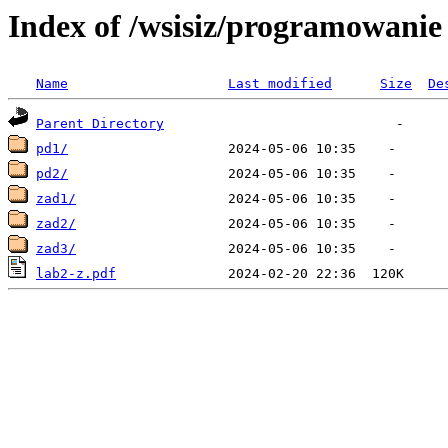
Index of /wsisiz/programowanie 
Name
Last modified
Size
De
Parent Directory
pd1/
pd2/
zad1/
zad2/
zad3/
lab2-z.pdf