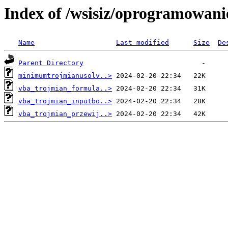
Index of /wsisiz/oprogramowani
Name
Last modified
Size
De
Parent Directory
minimumtrojmianusolv..>
vba_trojmian_formula..>
vba_trojmian_inputbo..>
vba_trojmian_przewij..>