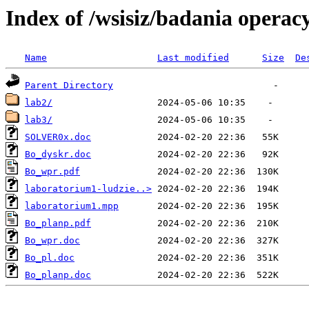
Index of /wsisiz/badania operac
Name
Last modified
Size
De
Parent Directory
lab2/
lab3/
SOLVER0x.doc
Bo_dyskr.doc
Bo_wpr.pdf
laboratorium1-ludzie..>
laboratorium1.mpp
Bo_planp.pdf
Bo_wpr.doc
Bo_pl.doc
Bo_planp.doc