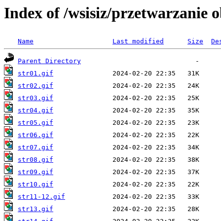
Index of /wsisiz/przetwarzanie 
Name
Last modified
Size
De
Parent Directory
str01.gif
str02.gif
str03.gif
str04.gif
str05.gif
str06.gif
str07.gif
str08.gif
str09.gif
str10.gif
str11-12.gif
str13.gif