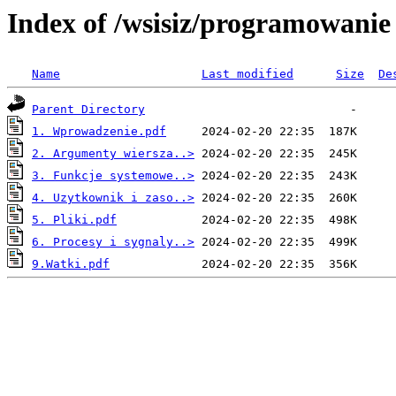
Index of /wsisiz/programowani
Name
Last modified
Size
De
Parent Directory
1. Wprowadzenie.pdf
2. Argumenty wiersza..>
3. Funkcje systemowe..>
4. Uzytkownik i zaso..>
5. Pliki.pdf
6. Procesy i sygnaly..>
9.Watki.pdf