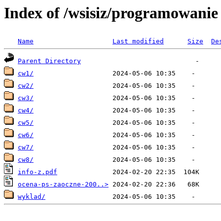
Index of /wsisiz/programowani
Name
Last modified
Size
De
Parent Directory
cw1/
cw2/
cw3/
cw4/
cw5/
cw6/
cw7/
cw8/
info-z.pdf
ocena-ps-zaoczne-200..>
wyklad/