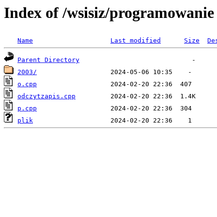
Index of /wsisiz/programowani
Name
Last modified
Size
De
Parent Directory
2003/
o.cpp
odczytzapis.cpp
p.cpp
plik