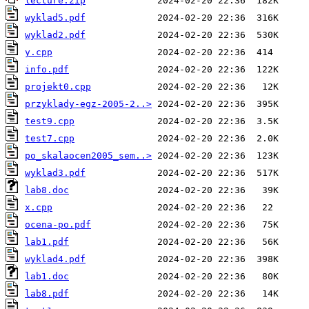
lecture.zip
wyklad5.pdf
wyklad2.pdf
y.cpp
info.pdf
projekt0.cpp
przyklady-egz-2005-2..>
test9.cpp
test7.cpp
po_skalaocen2005_sem..>
wyklad3.pdf
lab8.doc
x.cpp
ocena-po.pdf
lab1.pdf
wyklad4.pdf
lab1.doc
lab8.pdf