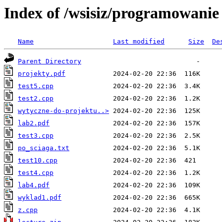
Index of /wsisiz/programowanie
Name
Last modified
Size
De
Parent Directory
projekty.pdf
test5.cpp
test2.cpp
wytyczne-do-projektu..>
lab2.pdf
test3.cpp
po_sciaga.txt
test10.cpp
test4.cpp
lab4.pdf
wyklad1.pdf
z.cpp