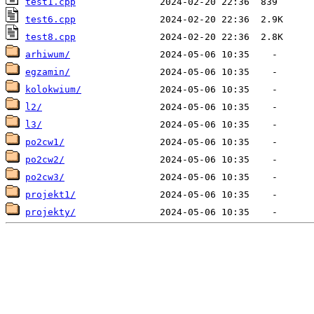
test1.cpp
test6.cpp
test8.cpp
arhiwum/
egzamin/
kolokwium/
l2/
l3/
po2cw1/
po2cw2/
po2cw3/
projekt1/
projekty/