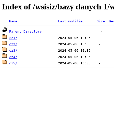
Index of /wsisiz/bazy danych 1/
Name
Last modified
Size
De
Parent Directory
cz1/
cz2/
cz3/
cz4/
cz5/