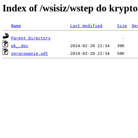
Index of /wsisiz/wstep do krypt
Name
Last modified
Size
De
Parent Directory
wk_.doc
opracowanie.odt