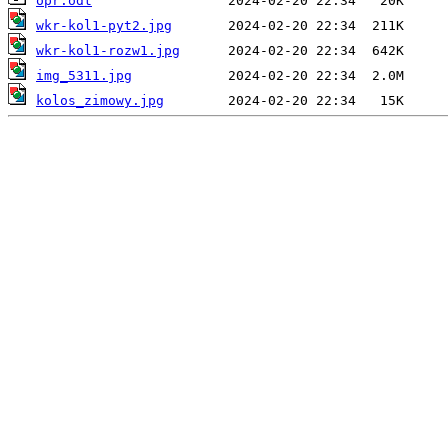
opr.odt
wkr-kol1-pyt2.jpg
wkr-kol1-rozw1.jpg
img_5311.jpg
kolos_zimowy.jpg