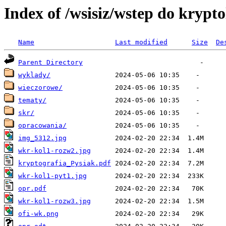
Index of /wsisiz/wstep do krypto
Name
Last modified
Size
De
Parent Directory
wyklady/
wieczorowe/
tematy/
skr/
opracowania/
img_5312.jpg
wkr-kol1-rozw2.jpg
kryptografia_Pysiak.pdf
wkr-kol1-pyt1.jpg
opr.pdf
wkr-kol1-rozw3.jpg
ofi-wk.png