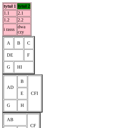
tytuł 1
tytuł 2
1.1
2.1
1.2
2.2
dwa
i rasss
czy
A
B
C
DE
F
G
HI
B
AD
E
CFI
G
H
AB
CF