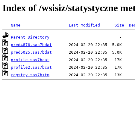
Index of /wsisiz/statystyczne m
Name
Last modified
Size
De
Parent Directory
pred4876.sas7bdat
pred5025.sas7bdat
profile.sas7bcat
profile2.sas7bcat
regstry.sas7bitm