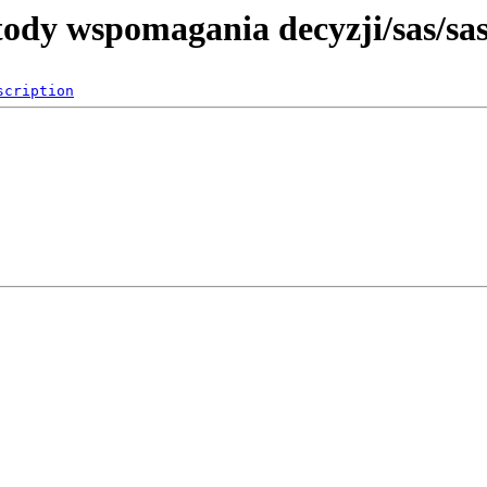
etody wspomagania decyzji/sas/sa
scription