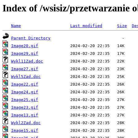
Index of /wsisiz/przetwarzanie
Name
Last modified
Size
De
Parent Directory
Image20.gif
Image29.gif
Wykl11Zad.doc
Image27.gif
Wykl5Zad.doc
Image22.gif
Image24.gif
Image25.gif
Image23.gif
Image13.gif
Wykl2Zad.doc
Image15.gif