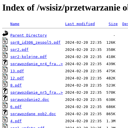
Index of /wsisiz/przetwarzanie
Name
Last modified
Size
De
Parent Directory
spr8_id306_zespol5.pdf
spr2.pdf
spr2-kolejne.pdf
sprawozdanie_nr4_fra..>
13.pdf
12.pdf
8.pdf
sprawozdanie_nr5_fra..>
sprawozdanie2.doc
6.pdf
sprawozdane pob2.doc
4.pdf