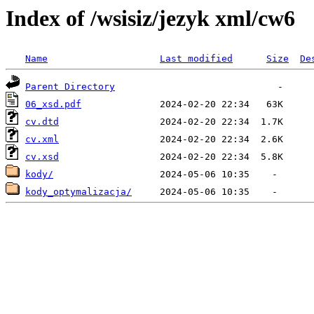
Index of /wsisiz/jezyk xml/cw6
Name
Last modified
Size
De
Parent Directory
06_xsd.pdf
cv.dtd
cv.xml
cv.xsd
kody/
kody_optymalizacja/