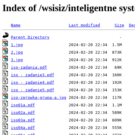
Index of /wsisiz/inteligentne sy
Name
Last modified
Size
De
Parent Directory
1.jpg
2.jpg
3.jpg
iso-zadania.pdf
iso - zadanie3.pdf
iso - zadanie4.pdf
iso - zadanie5.pdf
iso-zerowka-grupa-a.jpg
iso01a.pdf
iso02a.pdf
iso03a.pdf
iso04a.pdf