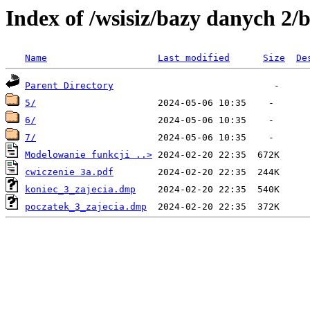
Index of /wsisiz/bazy danych 
Name
Last modified
Size
De
Parent Directory
5/
6/
7/
Modelowanie funkcji ..>
cwiczenie 3a.pdf
koniec_3_zajecia.dmp
poczatek_3_zajecia.dmp