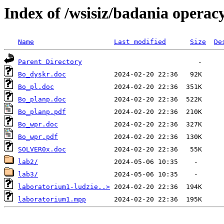
Index of /wsisiz/badania operac
Name
Last modified
Size
De
Parent Directory
Bo_dyskr.doc
Bo_pl.doc
Bo_planp.doc
Bo_planp.pdf
Bo_wpr.doc
Bo_wpr.pdf
SOLVER0x.doc
lab2/
lab3/
laboratorium1-ludzie..>
laboratorium1.mpp