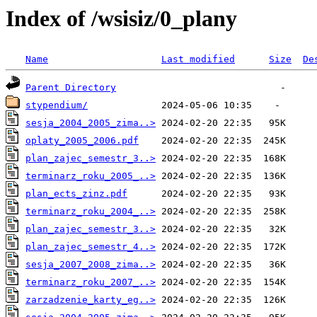
Index of /wsisiz/0_plany
Name
Last modified
Size
De
Parent Directory
stypendium/
sesja_2004_2005_zima..>
oplaty_2005_2006.pdf
plan_zajec_semestr_3..>
terminarz_roku_2005_..>
plan_ects_zinz.pdf
terminarz_roku_2004_..>
plan_zajec_semestr_3..>
plan_zajec_semestr_4..>
sesja_2007_2008_zima..>
terminarz_roku_2007_..>
zarzadzenie_karty_eg..>